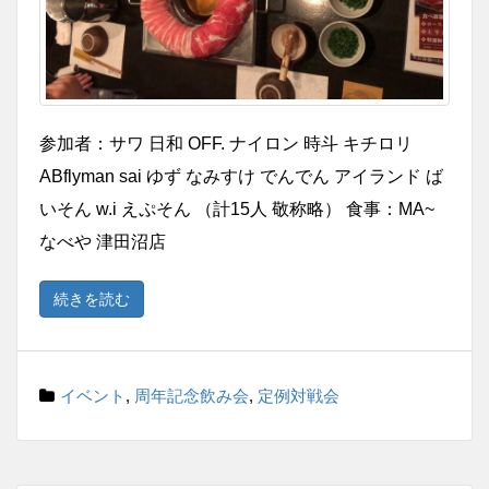
参加者：サワ 日和 OFF. ナイロン 時斗 キチロリ
ABflyman sai ゆず なみすけ でんでん アイランド ば
いそん w.i えぷそん （計15人 敬称略） 食事：MA~
なべや 津田沼店
続きを読む
イベント
,
周年記念飲み会
,
定例対戦会