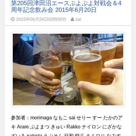
第205回津田沼エースぷよぷよ対戦会＆4
周年記念飲み会 2015年6月20日
2015年06月24日02時00分
sai
参加者：morimaga なもこ sai せりー すー たかのア
キ Arare ぷよまつ きゅい Rakko ナイロン にざかな
ざいろ pakista えぷそん 日和 時斗 キミロリ なみす