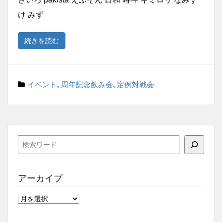
け みず
続きを読む
イベント
,
周年記念飲み会
,
定例対戦会
検
索
アーカイブ
ア
ー