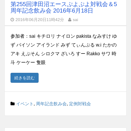
第255回津田沼エースぷよぷよ対戦会＆5
周年記念飲み会 2016年6月18日
2016年06月20日11時42分
sai
参加者：sai キチロリ ナイロン pakista なみすけ ゆ
ず バイソン アイランド みず てぃんぷる w.i たかの
アキ えぷそん シロクマ ざいろ すー Rakko サワ 時
斗 ケーケー 隻眼
続きを読む
イベント
,
周年記念飲み会
,
定例対戦会