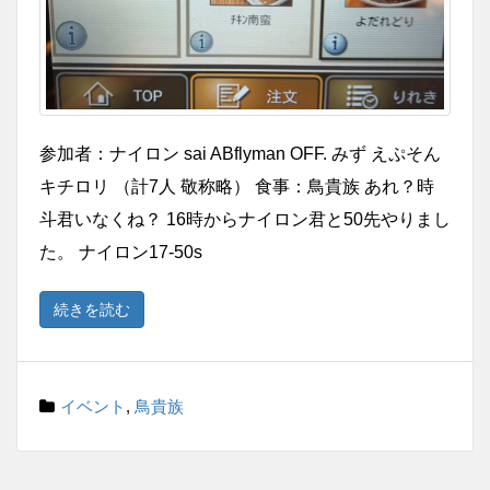
参加者：ナイロン sai ABflyman OFF. みず えぷそん
キチロリ （計7人 敬称略） 食事：鳥貴族 あれ？時
斗君いなくね？ 16時からナイロン君と50先やりまし
た。 ナイロン17-50s
続きを読む
イベント
,
鳥貴族