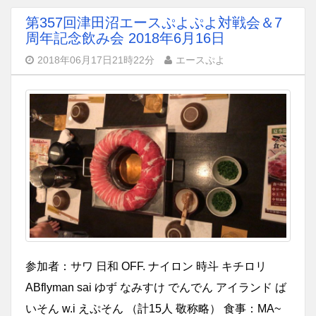
第357回津田沼エースぷよぷよ対戦会＆7
周年記念飲み会 2018年6月16日
2018年06月17日21時22分
エースぷよ
参加者：サワ 日和 OFF. ナイロン 時斗 キチロリ
ABflyman sai ゆず なみすけ でんでん アイランド ば
いそん w.i えぷそん （計15人 敬称略） 食事：MA~