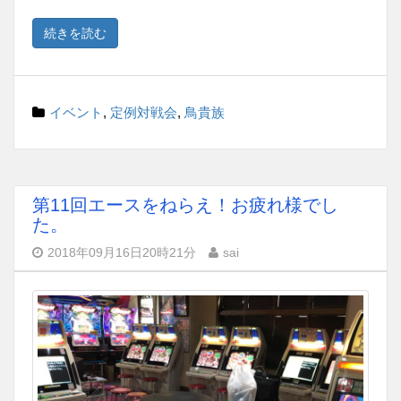
続きを読む
イベント
,
定例対戦会
,
鳥貴族
第11回エースをねらえ！お疲れ様でし
た。
2018年09月16日20時21分
sai