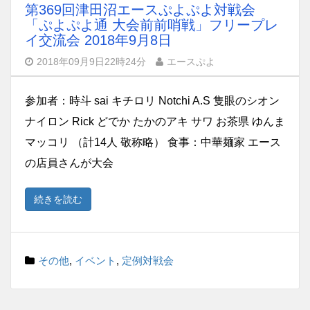
第369回津田沼エースぷよぷよ対戦会
「ぷよぷよ通 大会前前哨戦」フリープレ
イ交流会 2018年9月8日
2018年09月9日22時24分
エースぷよ
参加者：時斗 sai キチロリ Notchi A.S 隻眼のシオン
ナイロン Rick どでか たかのアキ サワ お茶県 ゆんま
マッコリ （計14人 敬称略） 食事：中華麺家 エース
の店員さんが大会
続きを読む
その他
,
イベント
,
定例対戦会