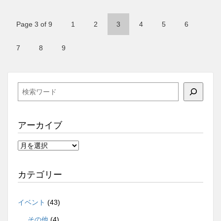
Page 3 of 9
1
2
3
4
5
6
7
8
9
検
索
アーカイブ
ア
ー
カ
カテゴリー
イ
ブ
イベント
(43)
その他
(4)