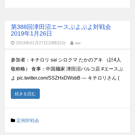
第388回津田沼エースぷよぷよ対戦会
2019年1月26日
2019年01月27日10時22分
sai
参加者：キチロリ sai シロクマ たかのアキ （計4人
敬称略） 食事：中国麺家 津田沼パルコ店 #エースぷ
よ pic.twitter.com/SSZHxDWsbB — キチロリさん (
続きを読む
定例対戦会