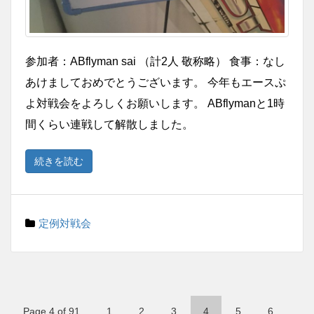
参加者：ABflyman sai （計2人 敬称略） 食事：なし
あけましておめでとうございます。 今年もエースぷ
よ対戦会をよろしくお願いします。 ABflymanと1時
間くらい連戦して解散しました。
続きを読む
定例対戦会
Page 4 of 91
1
2
3
4
5
6