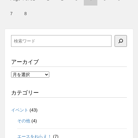
7
8
検
索
アーカイブ
ア
ー
カ
カテゴリー
イ
ブ
イベント
(43)
その他
(4)
エースをねらえ！
(7)