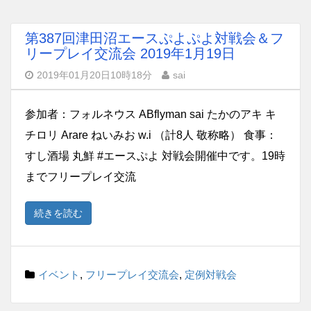
第387回津田沼エースぷよぷよ対戦会＆フ
リープレイ交流会 2019年1月19日
2019年01月20日10時18分
sai
参加者：フォルネウス ABflyman sai たかのアキ キ
チロリ Arare ねいみお w.i （計8人 敬称略） 食事：
すし酒場 丸鮮 #エースぷよ 対戦会開催中です。19時
までフリープレイ交流
続きを読む
イベント
,
フリープレイ交流会
,
定例対戦会