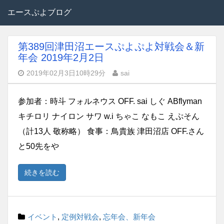
エースぷよブログ
第389回津田沼エースぷよぷよ対戦会＆新
年会 2019年2月2日
2019年02月3日10時29分
sai
参加者：時斗 フォルネウス OFF. sai しぐ ABflyman
キチロリ ナイロン サワ w.i ちゃこ なもこ えぷそん
（計13人 敬称略） 食事：鳥貴族 津田沼店 OFF.さん
と50先をや
続きを読む
イベント
,
定例対戦会
,
忘年会、新年会