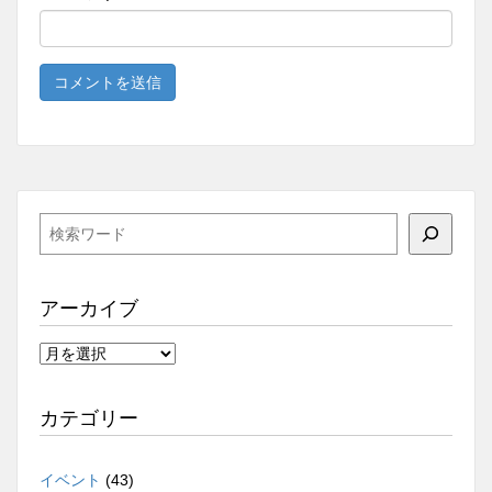
検
索
アーカイブ
ア
ー
カ
カテゴリー
イ
ブ
イベント
(43)