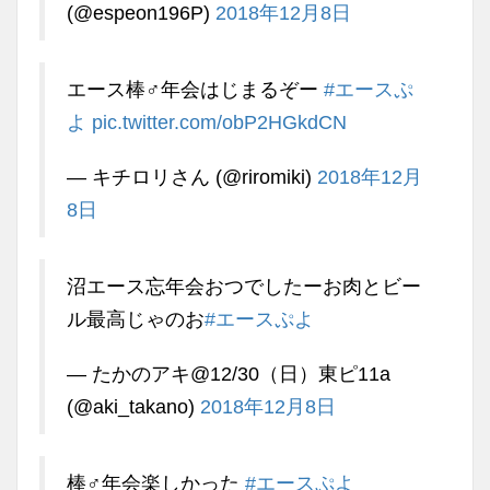
(@espeon196P)
2018年12月8日
エース棒♂年会はじまるぞー
#エースぷ
よ
pic.twitter.com/obP2HGkdCN
— キチロリさん (@riromiki)
2018年12月
8日
沼エース忘年会おつでしたーお肉とビー
ル最高じゃのお
#エースぷよ
— たかのアキ@12/30（日）東ピ11a
(@aki_takano)
2018年12月8日
棒♂年会楽しかった
#エースぷよ