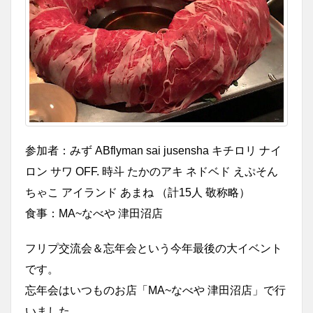
参加者：みず ABflyman sai jusensha キチロリ ナイ
ロン サワ OFF. 時斗 たかのアキ ネドベド えぷそん
ちゃこ アイランド あまね （計15人 敬称略）
食事：MA~なべや 津田沼店
フリプ交流会＆忘年会という今年最後の大イベント
です。
忘年会はいつものお店「MA~なべや 津田沼店」で行
いました。